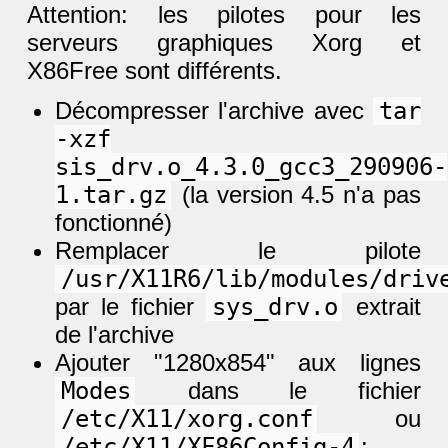
Attention: les pilotes pour les
serveurs graphiques Xorg et
X86Free sont différents.
Décompresser l'archive avec
tar
-xzf
sis_drv.o_4.3.0_gcc3_290906-
1.tar.gz
(la version 4.5 n'a pas
fonctionné)
Remplacer le pilote
/usr/X11R6/lib/modules/driv
par le fichier
sys_drv.o
extrait
de l'archive
Ajouter "1280x854" aux lignes
Modes
dans le fichier
/etc/X11/xorg.conf
ou
/etc/X11/XF86Config-4
: