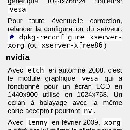
générique 1024x768/24 couleurs:
vesa
Pour toute éventuelle correction,
relancer la configuration du serveur:
#
dpkg-reconfigure xserver-
xorg
(ou
xserver-xfree86
)
nvidia
Avec
etch
en automne 2008, c'est
le module graphique
vesa
qui a
fonctionné pour un écran LCD en
1440x900 utilisé en 1024x768. Un
écran à balayage avec la même
carte acceptait pourtant
nv
.
Avec
lenny
en février 2009,
xorg