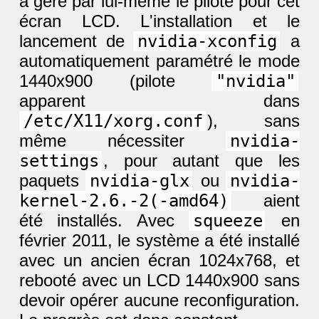
a géré par lui-même le pilote pour cet
écran LCD. L'installation et le
lancement de
nvidia-xconfig
a
automatiquement paramétré le mode
1440x900 (pilote
"nvidia"
apparent dans
/etc/X11/xorg.conf
), sans
même nécessiter
nvidia-
settings
, pour autant que les
paquets
nvidia-glx
ou
nvidia-
kernel-2.6.-2(-amd64)
aient
été installés. Avec
squeeze
en
février 2011, le système a été installé
avec un ancien écran 1024x768, et
rebooté avec un LCD 1440x900 sans
devoir opérer aucune reconfiguration.