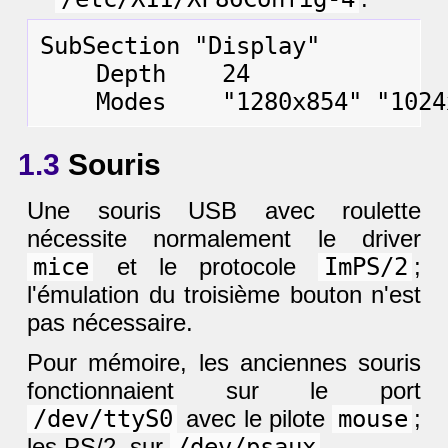
SubSection "Display"

    Depth    24

1.3
Souris
Une souris USB avec roulette
nécessite normalement le driver
mice
et le protocole
ImPS/2
;
l'émulation du troisième bouton n'est
pas nécessaire.
Pour mémoire, les anciennes souris
fonctionnaient sur le port
/dev/ttyS0
avec le pilote
mouse
;
les PS/2, sur
/dev/psaux
.