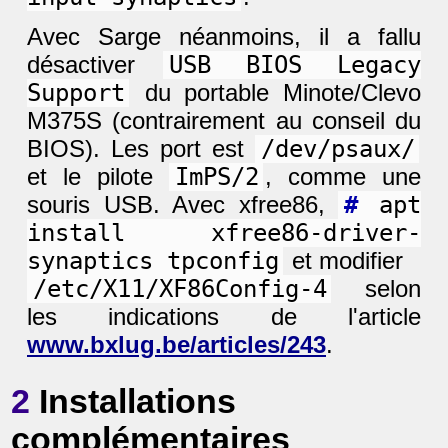
Avec Sarge néanmoins, il a fallu
désactiver
USB BIOS Legacy
Support
du portable Minote/Clevo
M375S (contrairement au conseil du
BIOS). Les port est
/dev/psaux/
et le pilote
ImPS/2
, comme une
souris USB. Avec xfree86,
#
apt
install xfree86-driver-
synaptics tpconfig
et modifier
/etc/X11/XF86Config-4
selon
les indications de l'article
www.bxlug.be/articles/243
.
2
Installations
complémentaires