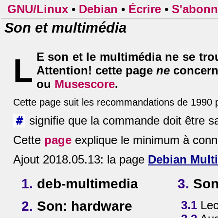
GNU/Linux
•
Debian
•
Écrire
•
S'abonn
Son et multimédia
E son et le multimédia ne se tr
L
Attention! cette page
ne
concer
ou
Musescore
.
Cette page suit les recommandations de 1990
#
signifie que la commande doit être sai
Cette
page
explique le minimum à conn
Ajout 2018.05.13: la page
Debian Mult
1.
deb-multimedia
3.
Son 
2.
Son: hardware
3.1
Lec