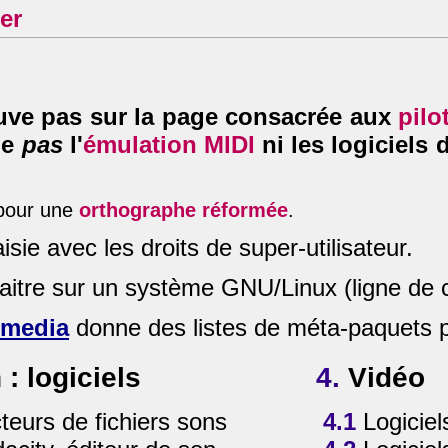
er
ouve pas sur la page consacrée aux
pilo
ne
pas
l'
émulation MIDI
ni les logiciels
 pour une
orthographe réformée
.
sie avec les droits de super-utilisateur.
aitre sur un système GNU/Linux (ligne de
imedia
donne des listes de méta-paquets p
: logiciels
4.
Vidéo
teurs de fichiers sons
4.1
Logiciel