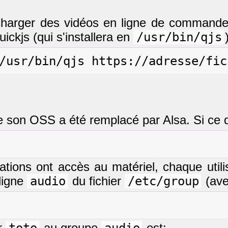
harger des vidéos en ligne de commande. I
 quickjs (qui s'installera en
/usr/bin/qjs
e son OSS a été remplacé par Alsa. Si ce de
ations ont accès au matériel, chaque utili
 ligne
audio
du fichier
/etc/group
(avec
ur
toto
au groupe
audio
est: