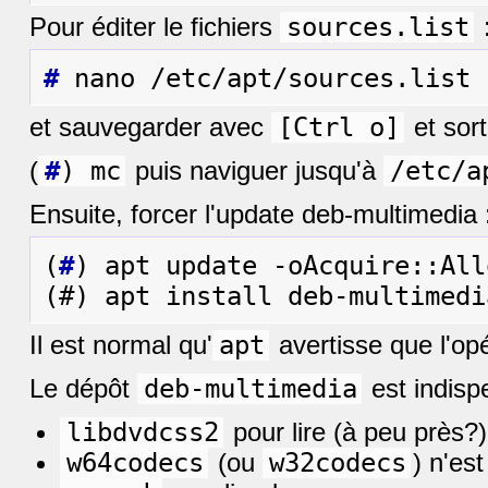
Pour éditer le fichiers
sources.list
#
et sauvegarder avec
[Ctrl o]
et sor
(
#
) mc
puis naviguer jusqu'à
/etc/a
Ensuite, forcer l'update deb-multimedia 
(
#
) apt update -oAcquire::All
Il est normal qu'
apt
avertisse que l'opé
Le dépôt
deb-multimedia
est indispe
libdvdcss2
pour lire (à peu près?
w64codecs
(ou
w32codecs
) n'es