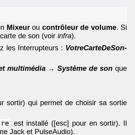
ton
Mixeur
ou
contrôleur de volume
. Si
carte de son (voir
infra
).
z les Interrupteurs :
VotreCarteDeSon-
 et multimédia → Système de son
que
r sortir) qui permet de choisir sa sortie
ire
est installé ([esc] pour en sortir). Il
mme Jack et PulseAudio).