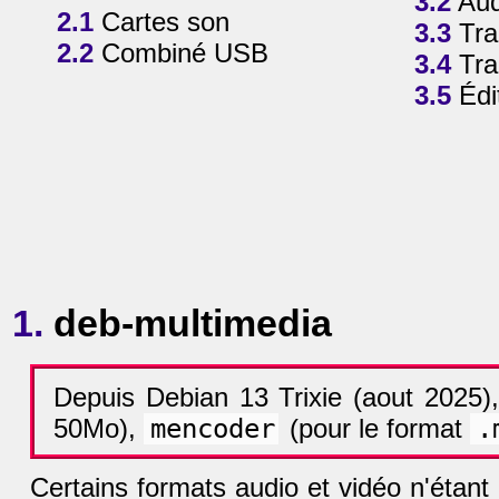
3.2
Aud
2.1
Cartes son
3.3
Tra
2.2
Combiné USB
3.4
Tra
3.5
Édit
1.
deb-multimedia
Depuis Debian 13 Trixie (aout 2025),
50Mo),
mencoder
(pour le format
.
Certains formats audio et vidéo n'étant p