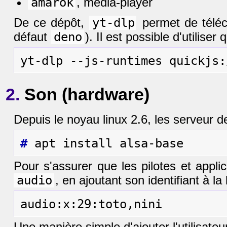
amarok
, media-player
De ce dépôt,
yt-dlp
permet de téléc
défaut
deno
). Il est possible d'utiliser
2.
Son (hardware)
Depuis le noyau linux 2.6, les serveur d
#
Pour s'assurer que les pilotes et applic
audio
, en ajoutant son identifiant à la
Une manière simple d'ajouter l'utilisate