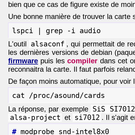
bien que ce cas de figure existe de moins
Une bonne manière de trouver la carte
L'outil
alsaconf
, qui permettait de r
les dernières versions de debian (paqu
firmware
puis les
compiler
dans cet or
reconnaitra la carte. Il faut parfois rela
De façon moins automatique, pour voir la
La réponse, par exemple
SiS SI701
alsa-project
et
si7012
. Il s'agi
#