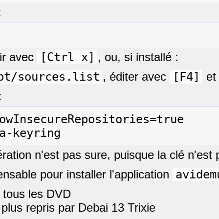
:
tir avec
[Ctrl x]
, ou, si installé :
pt/sources.list
, éditer avec
[F4]
et
:
owInsecureRepositories=true

ration n'est pas sure, puisque la clé n'est 
nsable pour installer l'application
avidem
) tous les DVD
t plus repris par Debai 13 Trixie