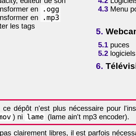
acity, éditeur de son
4.2
Logiciels
nsformer en
.ogg
4.3
Menu p
nsformer en
.mp3
er les tags
5.
Webcam
5.1
puces
5.2
logiciels
6.
Télévisi
 ce dépôt n'est plus nécessaire pour l'ins
mov
) ni
lame
(lame ain't mp3 encoder).
as clairement libres, il est parfois nécess