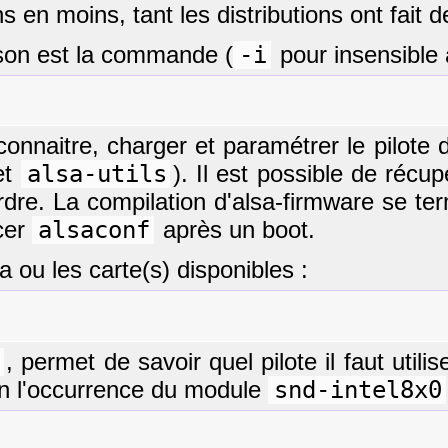
 en moins, tant les distributions ont fait 
 son est la commande (
-i
pour insensible 
econnaitre, charger et paramétrer le pilote
et
alsa-utils
). Il est possible de récu
dre. La compilation d'alsa-firmware se ter
ncer
alsaconf
après un boot.
 ou les carte(s) disponibles :
2
, permet de savoir quel pilote il faut util
t en l'occurrence du module
snd-intel8x0