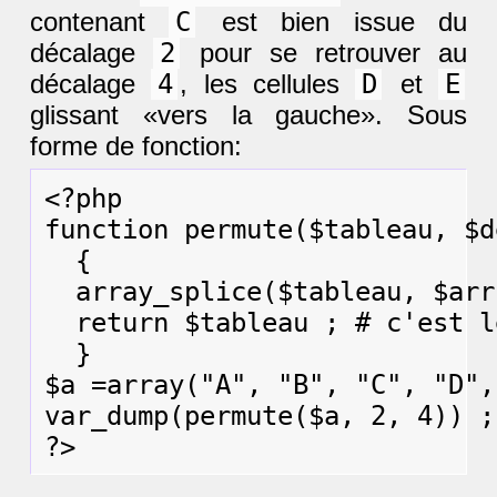
contenant
C
est bien issue du
décalage
2
pour se retrouver au
décalage
4
, les cellules
D
et
E
glissant «vers la gauche». Sous
forme de fonction:
<?php

function permute($tableau, $d
  {

  array_splice($tableau, $arr
  return $tableau ; # c'est l
  }

$a =array("A", "B", "C", "D",
var_dump(permute($a, 2, 4)) ;
