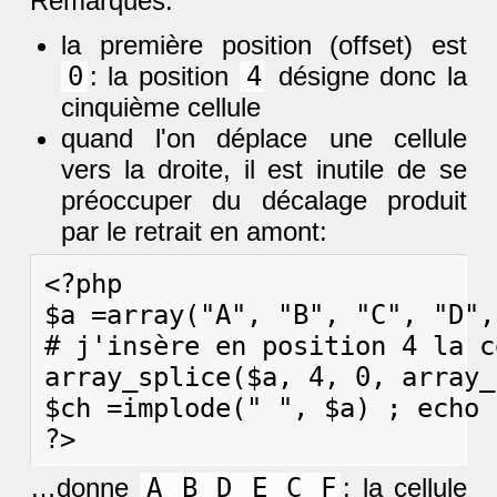
Remarques:
la première position (offset) est
0
: la position
4
désigne donc la
cinquième cellule
quand l'on déplace une cellule
vers la droite, il est inutile de se
préoccuper du décalage produit
par le retrait en amont:
<?php

$a =array("A", "B", "C", "D",
# j'insère en position 4 la c
array_splice($a, 4, 0, array_
$ch =implode(" ", $a) ; echo $
…donne
A B D E C F
: la cellule