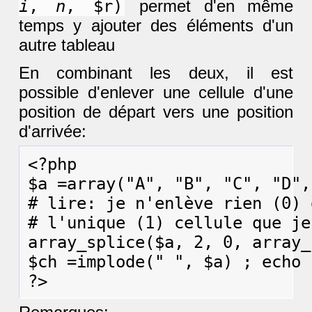
i
,
n
, $r)
permet d'en même
temps y ajouter des éléments d'un
autre tableau
En combinant les deux, il est
possible d'enlever une cellule d'une
position de départ vers une position
d'arrivée:
<?php

$a =array("A", "B", "C", "D",
# lire: je n'enlève rien (0) 
# l'unique (1) cellule que je
array_splice($a, 2, 0, array_
$ch =implode(" ", $a) ; echo $