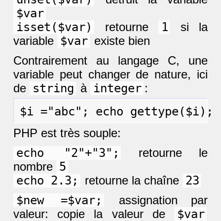
$var
isset($var)
retourne
1
si la
variable
$var
existe bien
Contrairement au langage C, une
variable peut changer de nature, ici
de
string
à
integer
:
PHP est très souple:
echo "2"+"3";
retourne le
nombre
5
echo 2.3;
retourne la chaîne
23
$new =$var;
assignation par
valeur: copie la valeur de
$var