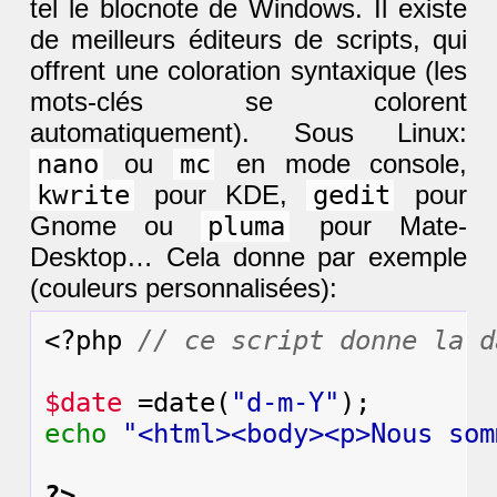
tel le blocnote de Windows. Il existe
de meilleurs éditeurs de scripts, qui
offrent une coloration syntaxique (les
mots-clés se colorent
automatiquement). Sous Linux:
nano
ou
mc
en mode console,
kwrite
pour KDE,
gedit
pour
Gnome ou
pluma
pour Mate-
Desktop… Cela donne par exemple
(couleurs personnalisées):
<?php 
// ce script donne la d
$date
 =
date
(
"d-m-Y"
echo
"<html><body><p>Nous som
?>