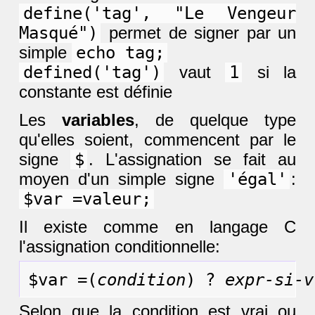
define('tag', "Le Vengeur
Masqué")
permet de signer par un
simple
echo tag;
defined('tag')
vaut
1
si la
constante est définie
Les
variables
, de quelque type
qu'elles soient, commencent par le
signe
$
. L'assignation se fait au
moyen d'un simple signe
'égal'
:
$var =valeur;
Il existe comme en langage C
l'assignation conditionnelle:
$var =(
condition
) ? 
expr-si-v
Selon que la condition est vrai ou