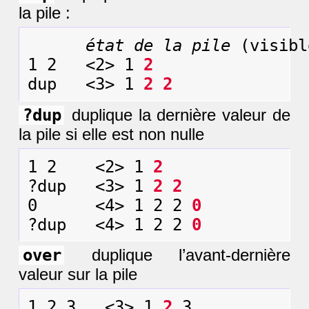
la pile :
état de la pile
 (visibl
1 2   <2> 1 
2
dup   <3> 1 
2 2
?dup
duplique la dernière valeur de
la pile si elle est non nulle
1 2    <2> 1 
2
?dup   <3> 1 
2 2
0      <4> 1 2 2 
0
?dup   <4> 1 2 2 
0
over
duplique l’avant-dernière
valeur sur la pile
1 2 3   <3> 1 
2
 3
