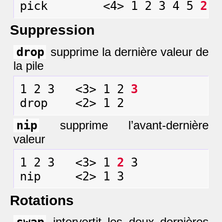
pick        <4> 1 2 3 4 5 
2
Suppression
drop
supprime la dernière valeur de
la pile
1 2 3   <3> 1 2 
3
nip
supprime l’avant-dernière
valeur
1 2 3   <3> 1 
2
 3

Rotations
intervertit les deux dernières