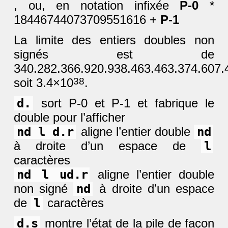
, ou, en notation infixée
P-0
*
18446744073709551616 +
P-1
La limite des entiers doubles non
signés est de
340.282.366.920.938.463.463.374.607.
soit 3.4×10
38
.
d.
sort P-0 et P-1 et fabrique le
double pour l’afficher
nd l d.r
aligne l’entier double
nd
à droite d’un espace de
l
caractères
nd l ud.r
aligne l’entier double
non signé
nd
à droite d’un espace
de
l
caractères
d.s
montre l’état de la pile de façon