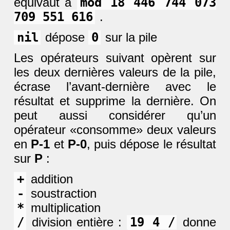
équivaut à
mod 18 446 744 073
709 551 616
.
nil
dépose
0
sur la pile
Les opérateurs suivant opèrent sur
les deux dernières valeurs de la pile,
écrase l’avant-dernière avec le
résultat et supprime la dernière. On
peut aussi considérer qu’un
opérateur «consomme» deux valeurs
en
P-1
et
P-0
, puis dépose le résultat
sur
P
:
+
addition
-
soustraction
*
multiplication
/
division entière :
19 4 /
donne