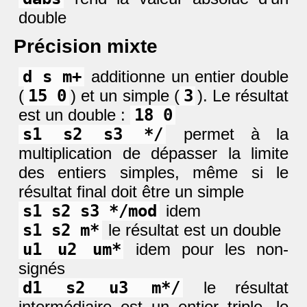
double
Précision mixte
d s m+
additionne un entier double
(
15 0
) et un simple (
3
). Le résultat
est un double :
18 0
s1 s2 s3 */
permet à la
multiplication de dépasser la limite
des entiers simples, même si le
résultat final doit être un simple
s1 s2 s3 */mod
idem
s1 s2 m*
le résultat est un double
u1 u2 um*
idem pour les non-
signés
d1 s2 u3 m*/
le résultat
intermédiaire est un entier triple, le