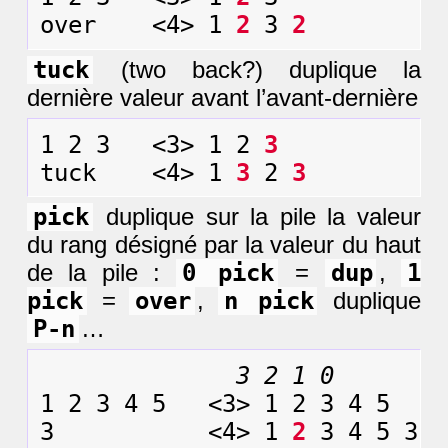
over    <4> 1 
2
 3 
2
tuck
(two back?) duplique la
dernière valeur avant l’avant-dernière
1 2 3   <3> 1 2 
3
tuck    <4> 1 
3
 2 
3
pick
duplique sur la pile la valeur
du rang désigné par la valeur du haut
de la pile :
0 pick
=
dup
,
1
pick
=
over
,
n pick
duplique
P-n
…
3 2 1 0
1 2 3 4 5   <3> 1 2 3 4 5

3           <4> 1 
2
 3 4 5 3
