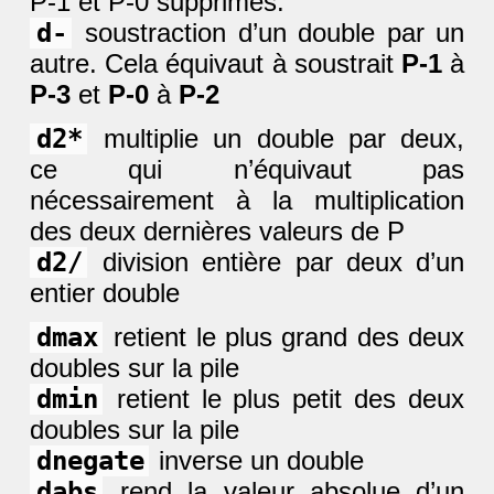
P-1 et P-0 supprimés.
d-
soustraction d’un double par un
autre. Cela équivaut à soustrait
P-1
à
P-3
et
P-0
à
P-2
d2*
multiplie un double par deux,
ce qui n’équivaut pas
nécessairement à la multiplication
des deux dernières valeurs de P
d2/
division entière par deux d’un
entier double
dmax
retient le plus grand des deux
doubles sur la pile
dmin
retient le plus petit des deux
doubles sur la pile
dnegate
inverse un double
dabs
rend la valeur absolue d’un