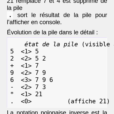
21 remplace 7 et 4 est supprimé de
la pile
.
sort le résultat de la pile pour
l’afficher en console.
Évolution de la pile dans le détail :
état de la pile
 (visible 
5  <1> 5

2  <2> 5 2

+  <1> 7

9  <2> 7 9

6  <3> 7 9 6

-  <2> 7 3

*  <1> 21

La notation polonaise inverse est la