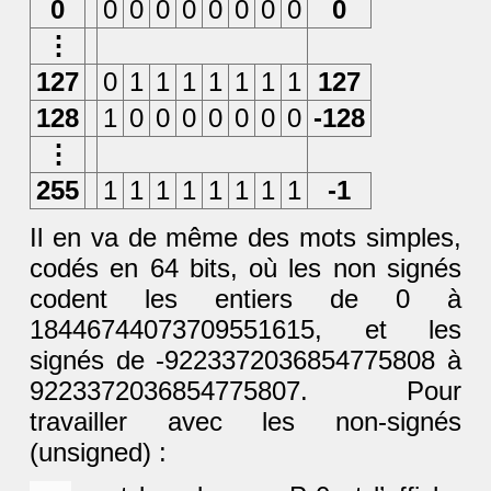
0
0
0
0
0
0
0
0
0
0
⋮
127
0
1
1
1
1
1
1
1
127
128
1
0
0
0
0
0
0
0
-128
⋮
255
1
1
1
1
1
1
1
1
-1
Il en va de même des mots simples,
codés en 64 bits, où les non signés
codent les entiers de 0 à
18446744073709551615, et les
signés de -9223372036854775808 à
9223372036854775807. Pour
travailler avec les non-signés
(unsigned) :