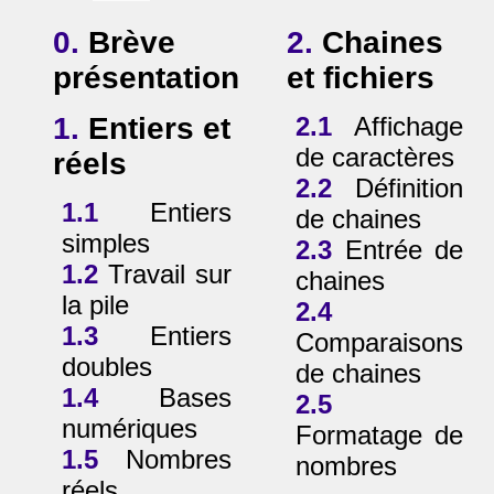
0.
Brève
2.
Chaines
présentation
et fichiers
1.
Entiers et
2.1
Affichage
de caractères
réels
2.2
Définition
1.1
Entiers
de chaines
simples
2.3
Entrée de
1.2
Travail sur
chaines
la pile
2.4
1.3
Entiers
Comparaisons
doubles
de chaines
1.4
Bases
2.5
numériques
Formatage de
1.5
Nombres
nombres
réels