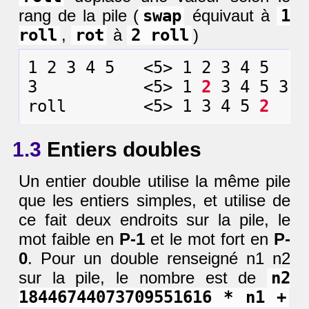
rang de la pile (
swap
équivaut à
1
roll
,
rot
à
2 roll
)
1 2 3 4 5   <5> 1 2 3 4 5

3           <5> 1 
2
 3 4 5 3

roll        <5> 1 3 4 5 
2
1.3
Entiers doubles
Un entier double utilise la même pile
que les entiers simples, et utilise de
ce fait deux endroits sur la pile, le
mot faible en
P-1
et le mot fort en
P-
0
. Pour un double renseigné n1 n2
sur la pile, le nombre est de
n2
18446744073709551616 * n1 +