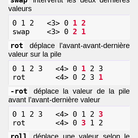
swap
valeurs
0 1 2   <3> 0 
1 2
swap    <3> 0 
2 1
rot
déplace l’avant-avant-dernière
valeur sur la pile
0 1 2 3   <4> 0 
1
 2 3

rot       <4> 0 2 3 
1
-rot
déplace la valeur de la pile
avant l’avant-dernière valeur
0 1 2 3   <4> 0 1 2 
3
rot       <4> 0 
3
roll
déplace une valeur selon le