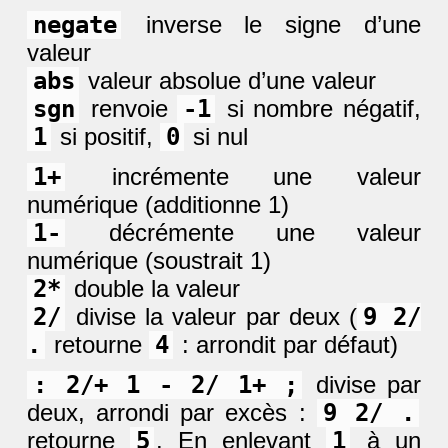
negate
inverse le signe d’une
valeur
abs
valeur absolue d’une valeur
sgn
renvoie
-1
si nombre négatif,
1
si positif,
0
si nul
1+
incrémente une valeur
numérique (additionne 1)
1-
décrémente une valeur
numérique (soustrait 1)
2*
double la valeur
2/
divise la valeur par deux (
9 2/
.
retourne
4
: arrondit par défaut)
: 2/+ 1 - 2/ 1+ ;
divise par
deux, arrondi par excès :
9 2/ .
retourne
5
. En enlevant
1
à un