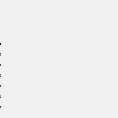
?
?
?
?
?
?
?